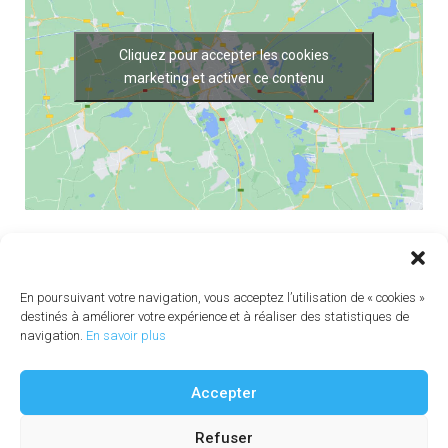
Cliquez pour accepter les cookies
marketing et activer ce contenu
En poursuivant votre navigation, vous acceptez l’utilisation de « cookies »
destinés à améliorer votre expérience et à réaliser des statistiques de
Voyages AML : Titulaire d'un permis du Québec #702890
navigation.
En savoir plus
Voyages AML : Quebec permit holder #702890
Tous droits réservés Voyages AML 2015
Crédits photos : Croisières AML, Cindy Nadeau, CTMA, Martin St-
Accepter
Amant, Michel Bonato - Wikipedia - CC-BY-SA-3.0, Murzabov
Accueil
L’agence
Refuser